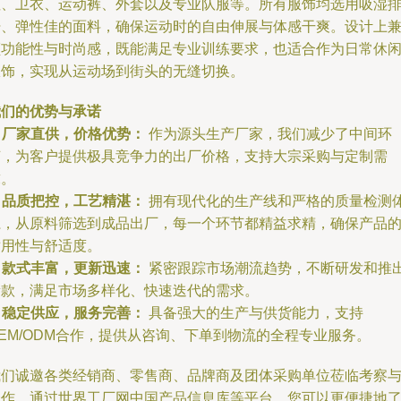
恤、卫衣、运动裤、外套以及专业队服等。所有服饰均选用吸湿
汗、弹性佳的面料，确保运动时的自由伸展与体感干爽。设计上
顾功能性与时尚感，既能满足专业训练要求，也适合作为日常休
服饰，实现从运动场到街头的无缝切换。
我们的优势与承诺
.
厂家直供，价格优势：
作为源头生产厂家，我们减少了中间环
节，为客户提供极具竞争力的出厂价格，支持大宗采购与定制需
求。
.
品质把控，工艺精湛：
拥有现代化的生产线和严格的质量检测
系，从原料筛选到成品出厂，每一个环节都精益求精，确保产品
耐用性与舒适度。
.
款式丰富，更新迅速：
紧密跟踪市场潮流趋势，不断研发和推
新款，满足市场多样化、快速迭代的需求。
.
稳定供应，服务完善：
具备强大的生产与供货能力，支持
EM/ODM合作，提供从咨询、下单到物流的全程专业服务。
我们诚邀各类经销商、零售商、品牌商及团体采购单位莅临考察
合作。通过世界工厂网中国产品信息库等平台，您可以更便捷地