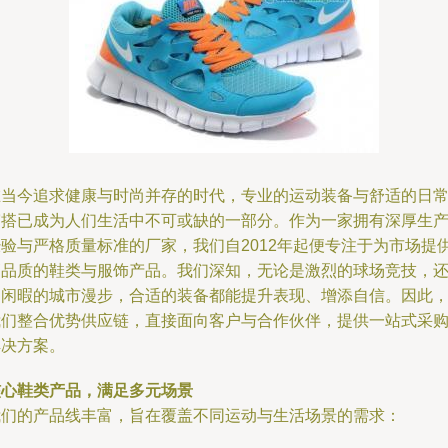
在当今追求健康与时尚并存的时代，专业的运动装备与舒适的日
穿搭已成为人们生活中不可或缺的一部分。作为一家拥有深厚生
经验与严格质量标准的厂家，我们自2012年起便专注于为市场提
高品质的鞋类与服饰产品。我们深知，无论是激烈的球场竞技，
是闲暇的城市漫步，合适的装备都能提升表现、增添自信。因此
我们整合优势供应链，直接面向客户与合作伙伴，提供一站式采
解决方案。
核心鞋类产品，满足多元场景
我们的产品线丰富，旨在覆盖不同运动与生活场景的需求：