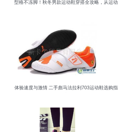
型格不冻脚！秋冬男款运动鞋穿搭全攻略，从运动
服到日常混搭一篇搞定
体验速度与激情 二手彪马法拉利703运动鞋选购指
南