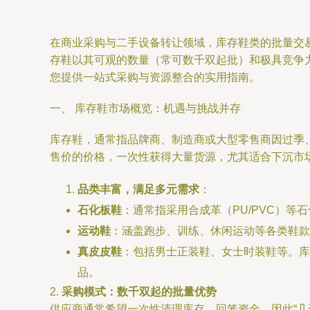
在商业采购与二手设备转让领域，库存鞋类的批量交
存鞋以其可观的数量（常可数千双起批）和极具竞争
您提供一站式采购与资源整合的实用指南。
一、 库存鞋市场概览：机遇与挑战并存
库存鞋，通常指品牌商、制造商或大型零售商因过季
售价的价格，一次性获得大量货源，尤其适合下沉市
品类丰富，满足多元需求
：
石化板鞋
：通常指采用合成革（PU/PVC）
运动鞋
：涵盖跑步、训练、休闲运动等各类鞋款
真皮皮鞋
：包括男士正装鞋、女士时装鞋等。库
品。
2.
采购模式：数千双起的批量优势
供应商通常希望一次性清理库存，回笼资金，因此“