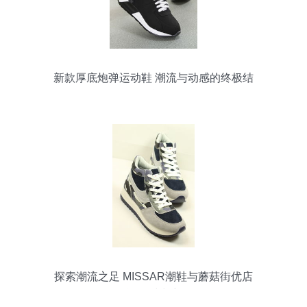
新款厚底炮弹运动鞋 潮流与动感的终极结
合
探索潮流之足 MISSAR潮鞋与蘑菇街优店
的运动时尚密码