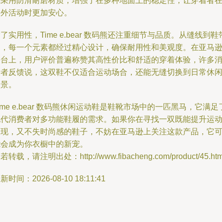
底采用防滑耐磨材质，增强了在多种地面上的稳定性，让穿着者
户外活动时更加安心。
了实用性，Time e.bear 数码熊还注重细节与品质。从缝线到鞋
扣，每一个元素都经过精心设计，确保耐用性和美观度。在亚马
平台上，用户评价普遍称赞其高性价比和舒适的穿着体验，许多
费者反馈说，这双鞋不仅适合运动场合，还能无缝切换到日常休
场景。
ime e.bear 数码熊休闲运动鞋是鞋靴市场中的一匹黑马，它满足
现代消费者对多功能鞋履的需求。如果你在寻找一双既能提升运
表现，又不失时尚感的鞋子，不妨在亚马逊上关注这款产品，它
能会成为你衣橱中的新宠。
若转载，请注明出处：http://www.fibacheng.com/product/45.htm
新时间：2026-08-10 18:11:41