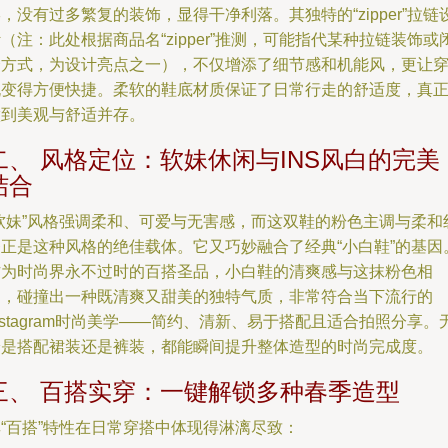
，没有过多繁复的装饰，显得干净利落。其独特的“zipper”拉链
（注：此处根据商品名“zipper”推测，可能指代某种拉链装饰或
合方式，为设计亮点之一），不仅增添了细节感和机能风，更让
脱变得方便快捷。柔软的鞋底材质保证了日常行走的舒适度，真
做到美观与舒适并存。
二、 风格定位：软妹休闲与INS风白的完美
结合
“软妹”风格强调柔和、可爱与无害感，而这双鞋的粉色主调与柔和
条正是这种风格的绝佳载体。它又巧妙融合了经典“小白鞋”的基因
作为时尚界永不过时的百搭圣品，小白鞋的清爽感与这抹粉色相
遇，碰撞出一种既清爽又甜美的独特气质，非常符合当下流行的
nstagram时尚美学——简约、清新、易于搭配且适合拍照分享。
论是搭配裙装还是裤装，都能瞬间提升整体造型的时尚完成度。
三、 百搭实穿：一键解锁多种春季造型
“百搭”特性在日常穿搭中体现得淋漓尽致：