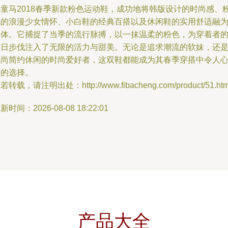
小童马2018春季新款粉色运动鞋，成功地将韩版设计的时尚感、
色的浪漫少女情怀、小白鞋的经典百搭以及休闲鞋的实用舒适融
一体。它捕捉了当季的流行脉搏，以一抹温柔的粉色，为穿着者
春日步伐注入了无限的活力与甜美。无论是追求潮流的软妹，还
崇尚简约休闲的时尚爱好者，这双鞋都能成为其春季穿搭中令人
动的选择。
若转载，请注明出处：http://www.fibacheng.com/product/51.htm
新时间：2026-08-08 18:22:01
产品大全