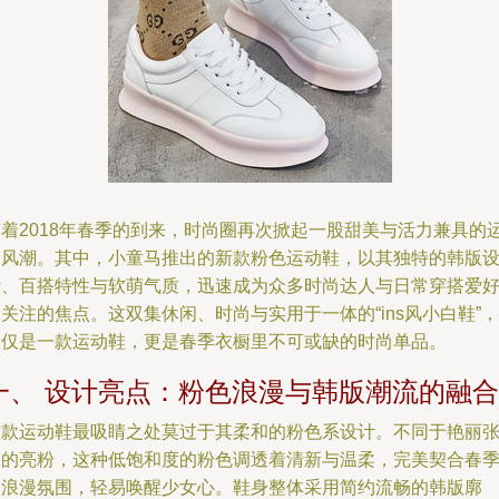
随着2018年春季的到来，时尚圈再次掀起一股甜美与活力兼具的
动风潮。其中，小童马推出的新款粉色运动鞋，以其独特的韩版
计、百搭特性与软萌气质，迅速成为众多时尚达人与日常穿搭爱
关注的焦点。这双集休闲、时尚与实用于一体的“ins风小白鞋”，
不仅是一款运动鞋，更是春季衣橱里不可或缺的时尚单品。
一、 设计亮点：粉色浪漫与韩版潮流的融合
这款运动鞋最吸睛之处莫过于其柔和的粉色系设计。不同于艳丽
扬的亮粉，这种低饱和度的粉色调透着清新与温柔，完美契合春
的浪漫氛围，轻易唤醒少女心。鞋身整体采用简约流畅的韩版廓