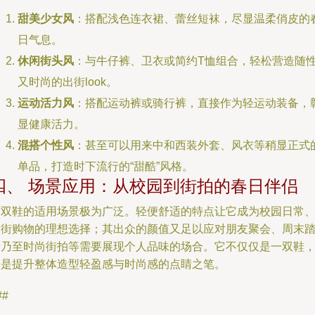
甜美少女风
：搭配浅色连衣裙、蕾丝短袜，尽显温柔俏皮的
日气息。
休闲街头风
：与牛仔裤、卫衣或简约T恤组合，轻松营造随
又时尚的出街look。
运动活力风
：搭配运动裤或骑行裤，直接作为轻运动装备，
显健康活力。
混搭个性风
：甚至可以用来中和西装外套、风衣等稍显正式
单品，打造时下流行的“甜酷”风格。
四、 场景应用：从校园到街拍的春日伴侣
这双鞋的适用场景极为广泛。轻便舒适的特点让它成为校园日常
逛街购物的理想选择；其出众的颜值又足以应对朋友聚会、周末
青乃至时尚街拍等需要展现个人品味的场合。它不仅仅是一双鞋
更是提升整体造型轻盈感与时尚感的点睛之笔。
##